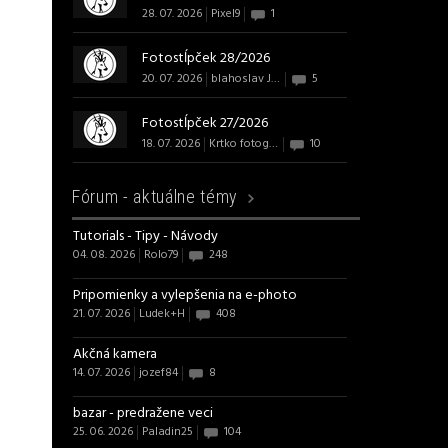
28. 07. 2026
Pixel9
1
Fotostĺpček 28/2026
20. 07. 2026
blahoslav J B Art
5
Fotostĺpček 27/2026
18. 07. 2026
Krtko fotografom
10
Fórum -
aktuálne témy
Tutorials - Tipy - Návody
04. 08. 2026
Rolo79
248
Pripomienky a vylepšenia na e-photo
21. 07. 2026
Ludek+H
408
Akčná kamera
14. 07. 2026
jozef84
8
bazar - predražene veci
25. 06. 2026
Paladin25
104