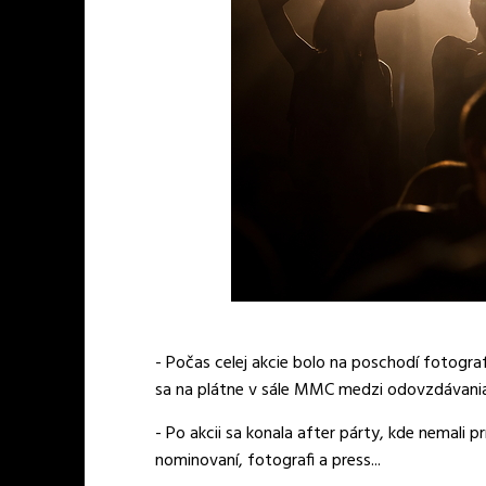
- Počas celej akcie bolo na poschodí fotografo
sa na plátne v sále MMC medzi odovzdávaniam
- Po akcii sa konala after párty, kde nemali prí
nominovaní, fotografi a press...