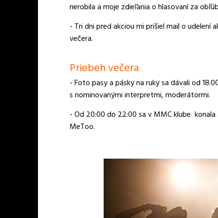
nerobila a moje zdieľania o hlasovaní za obľúbe
- Tri dni pred akciou mi prišiel mail o udele
večera.
Priebeh večera
- Foto pasy a pásky na ruky sa dávali od 18:
s nominovanými interpretmi, moderátormi.
- Od 20:00 do 22:00 sa v MMC klube konala a
MeToo.