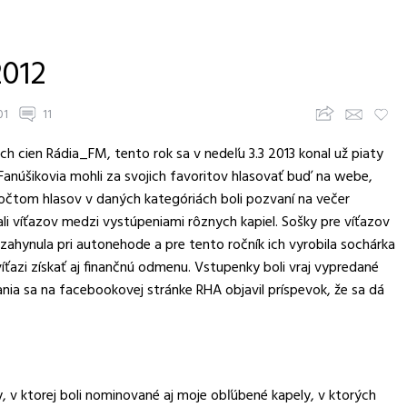
2012
Zdieľajte článok
Upozorni priateľov
Pridaj k obľúbeným
01
11
 cien Rádia_FM, tento rok sa v nedeľu 3.3 2013 konal už piaty
 Fanúšikovia mohli za svojich favoritov hlasovať buď na webe,
očtom hlasov v daných kategóriách boli pozvaní na večer
i víťazov medzi vystúpeniami rôznych kapiel. Sošky pre víťazov
 zahynula pri autonehode a pre tento ročník ich vyrobila sochárka
azi získať aj finančnú odmenu. Vstupenky boli vraj vypredané
nia sa na facebookovej stránke RHA objavil príspevok, že sa dá
y, v ktorej boli nominované aj moje obľúbené kapely, v ktorých