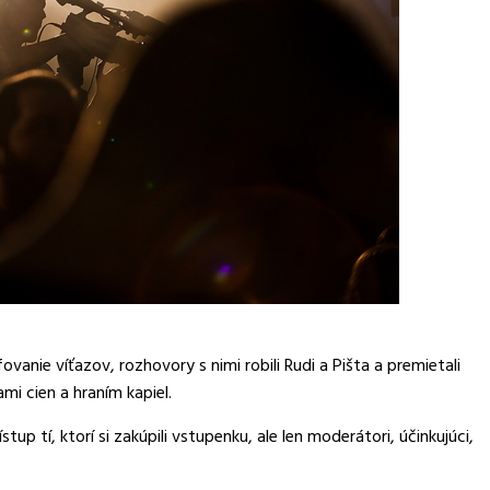
vanie víťazov, rozhovory s nimi robili Rudi a Pišta a premietali
i cien a hraním kapiel.
stup tí, ktorí si zakúpili vstupenku, ale len moderátori, účinkujúci,