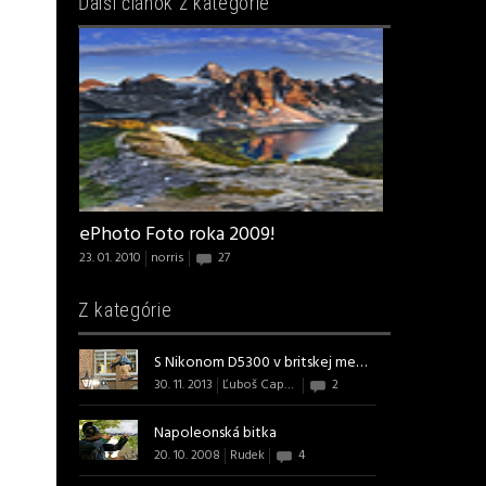
Ďalší článok z kategórie
ePhoto Foto roka 2009!
23. 01. 2010
norris
27
Z kategórie
S Nikonom D5300 v britskej metro...
30. 11. 2013
Ľuboš Capcara
2
Napoleonská bitka
20. 10. 2008
Rudek
4