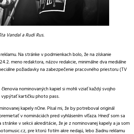
šta Vandal a Rudi Rus.
 reklamu. Na stránke v podmienkach bolo, že na získanie
o 24.2. meno redaktora, názov redakcie, minimálne dva mediálne
peciálne požiadavky na zabezpečenie pracovného priestoru (TV
členovia nominovaných kapiel si mohli vziať každý svojho
 vypýtať kartičku photo pass.
inovanej kapely nOne. Písal mi, že by potreboval originál
ú premietať v nomináciách pred vyhlásením víťaza. Hneď som sa
 stránke v sekcii akreditácie, že je z nominovanej kapely a ja som
hotomusic.cz, pre ktorú fotím akre nedajú, lebo žiadnu reklamu