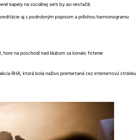
né kapely na sociálnej sieti by asi nestačili.
ní akreditácie aj s podrobným popisom a prílohou harmonogramu
00, hore na poschodí nad klubom sa konalo fotenie
kcia RHA, ktorá bola naživo premietaná cez internetovú stránku