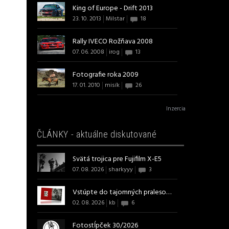
King of Europe - Drift 2013
23. 10. 2013
Milstar
18
Rally IVECO Rožňava 2008
07. 06. 2008
irog
13
Fotografie roka 2009
17. 01. 2010
misík
26
Inzercia
ČLÁNKY - aktuálne diskutované
Svätá trojica pre Fujifilm X-E5
07. 08. 2026
sharkyyy
3
Vstúpte do tajomných pralesov s ...
02. 08. 2026
kb
6
Fotostĺpček 30/2026