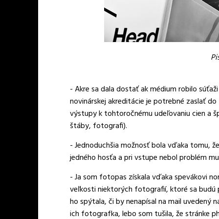
Pi
- Akre sa dala dostať ak médium robilo súťaži
novinárskej akreditácie je potrebné zaslať d
výstupy k tohtoročnému udeľovaniu cien a š
štáby, fotografi).
- Jednoduchšia možnosť bola vďaka tomu, že 
jedného hosťa a pri vstupe nebol problém mu
- Ja som fotopas získala vďaka spevákovi nom
veľkosti niektorých fotografií, ktoré sa bud
ho spýtala, či by nenapísal na mail uvedený na
ich fotografka, lebo som tušila, že stránke p