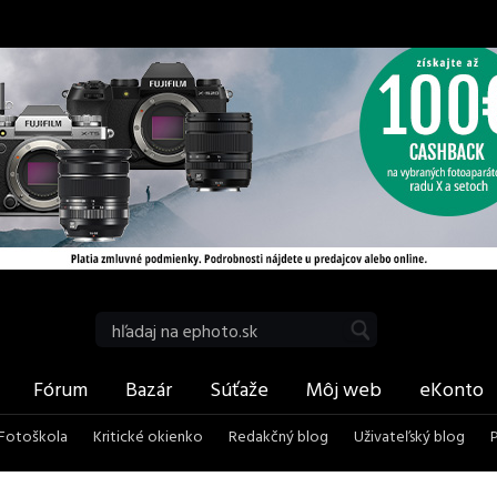
be
RSS
Vyhľadať
Fórum
Bazár
Súťaže
Môj web
eKonto
Fotoškola
Kritické okienko
Redakčný blog
Uživateľský blog