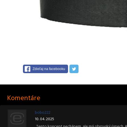
Zdieľaj na facebooku
Komentáre
bobo222
10. 04. 2025
Tento koncept nechápem, ale má obrovský úspech. As