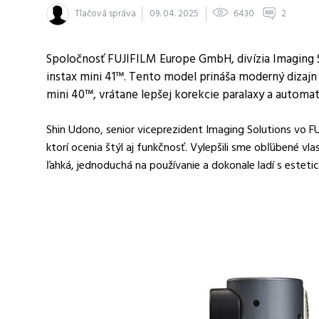
Tlačová správa
09. 04. 2025
6430
2
Spoločnosť FUJIFILM Europe GmbH, divízia Imaging S
instax mini 41™. Tento model prináša moderný dizajn
mini 40™, vrátane lepšej korekcie paralaxy a automa
Shin Udono, senior viceprezident Imaging Solutions vo FUJ
ktorí ocenia štýl aj funkčnosť. Vylepšili sme obľúbené vla
ľahká, jednoduchá na používanie a dokonale ladí s esteti