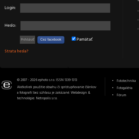
Login:
Heslo:
Pamätať
Cez facebook
Strata hesla?
© 2007 - 2026 ephoto s.r.o. ISSN 1339-1313
Fototechnika
Akékoľvek použitie obsahu či sprístupňovanie článkov
Fotogaléria
a fotografií bez súhlasu je zakázané. Webdesign &
Fórum
technológie:
Netropolis s.r.o.