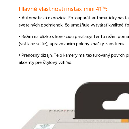
Hlavné vlastnosti instax mini 41™:
• Automatická expozícia: Fotoaparát automaticky nastaví
svetelných podmienok, čo umožňuje vytvárať kvalitné fotogr
• Režim na blízko s korekciou paralaxy: Tento režim pomáh
(vrátane selfie), upravovaním polohy značky zaostrenia.
• Prenosný dizajn: Telo kamery má textúrovaný povrch p
akcenty pre štýlový vzhľad.