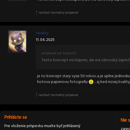
nahlásiť nevhodný príspevok
fatality
11. 04. 2025
príspevok od: bobo222
Tento koncept nechápem, ale má obrovský úspech. 
je to koncept stary vyse 50 rokov..a je uplne jedno
hotovu papierovu fotografiu
.. aj ked nizsej kvali
nahlásiť nevhodný príspevok
Prihláste sa
Nie 
Pre vloženie príspevku musíte byť prihlásený
zareg