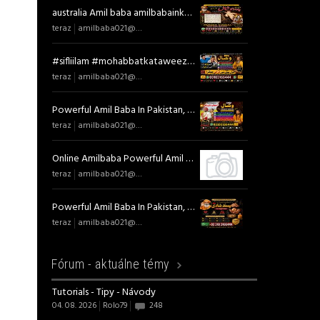
australia Amil baba amilbabainkarachi #amilbabaindubai 03103166444 #amilbabaincanada
teraz
amilbaba021@gmail.com
#sifliilam #mohabbatkataweez #manpasandshadi #spiritual #bangalkajadu+923103166444 #Amliyat & Taweezat Specialist Amil Baba Bang
teraz
amilbaba021@gmail.com
Powerful Amil Baba In Pakistan, No 1 Authentic Amil Baba In Lahore, Best Amil Baba In Islamabad, International Amil Baba UK USA,
teraz
amilbaba021@gmail.com
Online Amilbaba Powerful Amil Baba In Pakistan, No 1 Authentic Amil Baba In Lahore, Best Amil Baba In Islamabad, International A
teraz
amilbaba021@gmail.com
Powerful Amil Baba In Pakistan, No 1 Authentic Amil Baba In Lahore, Best Amil Baba In Islamabad, International Amil Baba UK USA,
teraz
amilbaba021@gmail.com
Fórum -
aktuálne témy
Tutorials - Tipy - Návody
04. 08. 2026
Rolo79
248