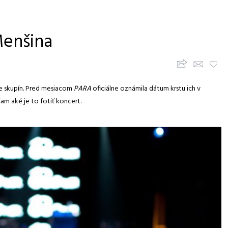
Menšina
Zdieľajte článok
Upozorni priateľov
Pridaj k obľúbeným
e skupín. Pred mesiacom
PARA
oficiálne oznámila dátum krstu ich v
am aké je to fotiť koncert.