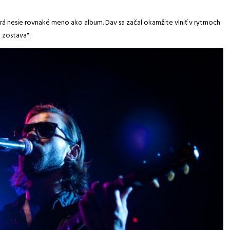
orá nesie rovnaké meno ako album. Dav sa začal okamžite vlniť v rytmoch
a zostava".