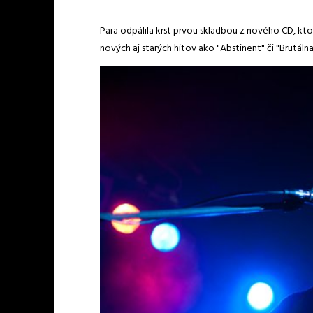
Para odpálila krst prvou skladbou z nového CD, kt
nových aj starých hitov ako "Abstinent" či "Brutáln