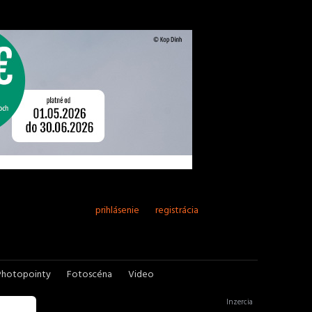
prihlásenie
registrácia
Photopointy
Fotoscéna
Video
Inzercia