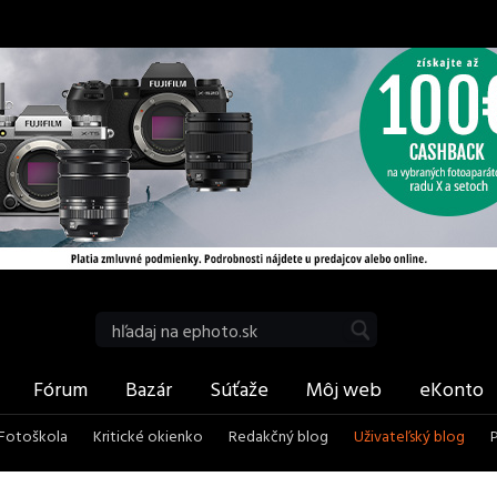
be
RSS
Vyhľadať
Fórum
Bazár
Súťaže
Môj web
eKonto
Fotoškola
Kritické okienko
Redakčný blog
Uživateľský blog