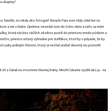
u skupiny?
ko fanúšik, no nikdy ako fotograf. Navyše Paru som vždy vídal len na
nebom a nie v klube. Úprimne, nevedel som do čoho idem a načo sa mám
služby, ktorá nás bez väčších okolkov pustili do priestoru medzi pódiom a
eľov, priestor určený výhradne pre staffákov, ktorí by v prípade, že by
ebol Lasky jediným členom, ktorý sa nechal unášať davom) mu pomohli
30 a čakali na otvorenie hlavnej brány. Mnohí čakanie využili ako ja - na