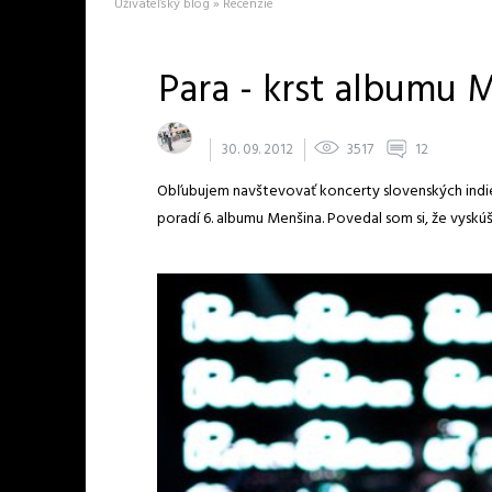
Uživateľský blog » Recenzie
Para - krst albumu 
30. 09. 2012
3517
12
Obľubujem navštevovať koncerty slovenských indi
poradí 6. albumu Menšina. Povedal som si, že vyskúš