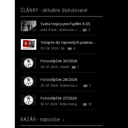
ČLÁNKY - aktuálne diskutované
Svätá trojica pre Fujifilm X-E5
pred 4 hod.
blahoslav J B Art
2
Vstúpte do tajomných pralesov s ...
02. 08. 2026
kb
6
Fotostĺpček 30/2026
28. 07. 2026
Pixel9
1
Fotostĺpček 28/2026
20. 07. 2026
blahoslav J B Art
5
Fotostĺpček 27/2026
18. 07. 2026
Krtko fotografom
10
BAZÁR -
najnovšie