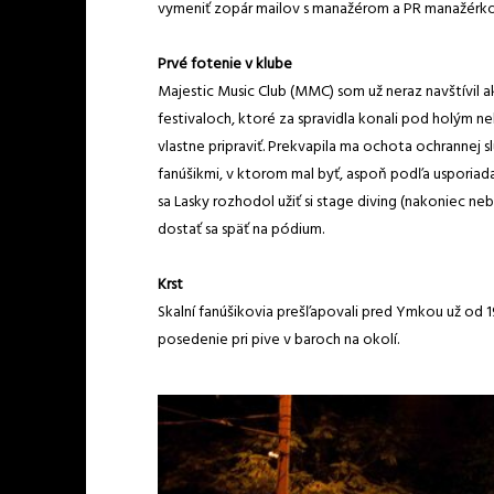
vymeniť zopár mailov s manažérom a PR manažérko
Prvé fotenie v klube
Majestic Music Club (MMC) som už neraz navštívil a
festivaloch, ktoré za spravidla konali pod holým 
vlastne pripraviť. Prekvapila ma ochota ochrannej 
fanúšikmi, v ktorom mal byť, aspoň podľa usporiadat
sa Lasky rozhodol užiť si stage diving (nakoniec n
dostať sa späť na pódium.
Krst
Skalní fanúšikovia prešľapovali pred Ymkou už od 19:
posedenie pri pive v baroch na okolí.