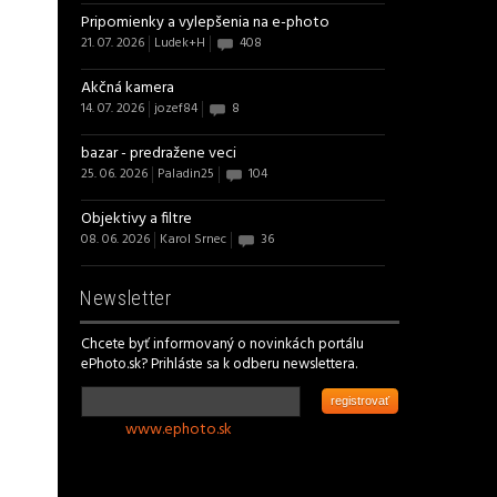
Pripomienky a vylepšenia na e-photo
21. 07. 2026
Ludek+H
408
Akčná kamera
14. 07. 2026
jozef84
8
bazar - predražene veci
25. 06. 2026
Paladin25
104
Objektivy a filtre
08. 06. 2026
Karol Srnec
36
Newsletter
Chcete byť informovaný o novinkách portálu
ePhoto.sk? Prihláste sa k odberu newslettera.
registrovať
www.ephoto.sk