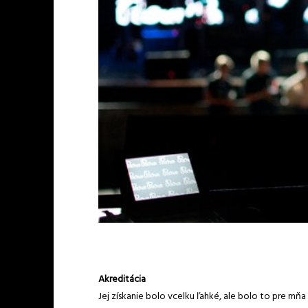
Akreditácia
Jej získanie bolo vcelku ľahké, ale bolo to pre mňa