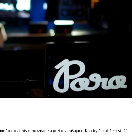
 niečo dovtedy nepoznané a preto vzrušujúce. Kto by čakal, že si stačí