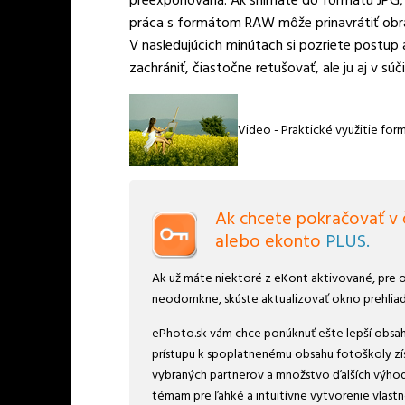
preexponovaná. Ak snímate do formátu JPG, 
práca s formátom RAW môže prinavrátiť obraz
V nasledujúcich minútach si pozriete postu
zachrániť, čiastočne retušovať, ale ju aj v s
Video - Praktické využitie f
Ak chcete pokračovať v č
alebo ekonto
PLUS.
Ak už máte niektoré z eKont aktivované, pre o
neodomkne, skúste aktualizovať okno prehlia
ePhoto.sk vám chce ponúknuť ešte lepší obsah,
prístupu k spoplatnenému obsahu fotoškoly získ
vybraných partnerov a množstvo ďalších výhod
témam pre ľahké a intuitívne vytvorenie vlastn