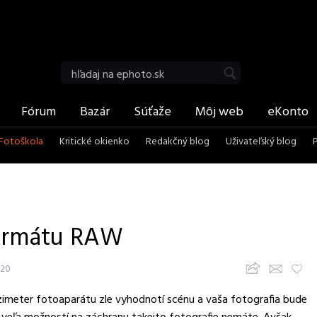
be
RSS
Vyhľadať
Fórum
Bazár
Súťaže
Môj web
eKonto
Fotoškola
Kritické okienko
Redakčný blog
Uživateľský blog
formátu RAW
Zdieľajte článok
Upozorni priateľov
Pridaj k obľúbeným
20
ozimeter fotoaparátu zle vyhodnotí scénu a vaša fotografia bude