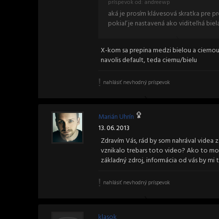
príspevok od: andreewp
aká je prosím klávesová skratka pre pr
pokiaľ je nastavená ako viditeľná biel
X-kom sa prepina medzi bielou a ciernou.
navolis default, teda ciernu/bielu
nahlásiť nevhodný príspevok
Marián Uhrín
13. 06. 2013
Zdravím Vás, rád by som nahrával videa z
vznikalo trebars toto video? Ako to mož
základný zdroj, informácia od vás by m
nahlásiť nevhodný príspevok
klasok