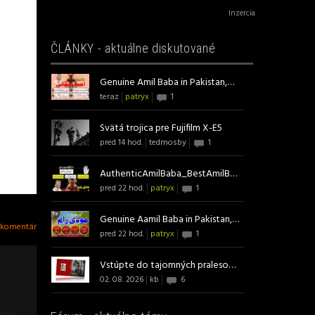
Inzercia
ČLÁNKY - aktuálne diskutované
Genuine Amil Baba in Pakistan,Ro...
teraz
patryx
1
Svätá trojica pre Fujifilm X-E5
pred 14 hod.
tedmosby
1
AuthenticAmilBaba_BestAmilBaba P...
pred 22 hod.
patryx
1
Genuine Aamil Baba in Pakistan,R...
 komentár
pred 22 hod.
patryx
1
Vstúpte do tajomných pralesov s ...
02. 08. 2026
kb
6