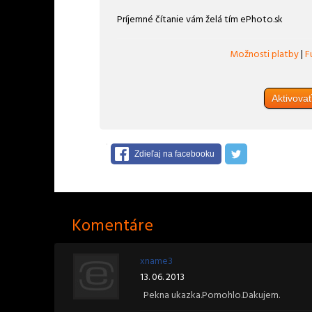
Príjemné čítanie vám želá tím ePhoto.sk
Možnosti platby
|
F
Aktivova
Zdieľaj na facebooku
Komentáre
xname3
13. 06. 2013
Pekna ukazka.Pomohlo.Dakujem.