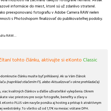
veľa možností na záchranu takejto fotografie nemáte. Avšak
ové informácie do miest, ktoré sú už zdanlivo stratené.
p ako preexponovanú fotografiu v Adobe Camera RAW nielen
účinnosti s Photoshopom finalizovať do publikovateľnej podoby.
ormátu RAW…
ítaní tohto článku, aktivujte si eKonto
Classic
domknutie článku musíte byť prihlásený. Ak sa Vám článok
dača
(napríklad stlačením F5, alebo Aktualizovať v okne prehliadača)
.
 viac kvalitných článkov a ďalšie užívateľské vylepšenia. Okrem
ate viac priestoru pre svoje fotografie, benefity a zľavy u
. eKonto PLUS vám navyše ponúka aj hosting a prístup k atraktívnym
ej webstránky. To všetko už od 1,17€ na mesiac vrátane DPH.