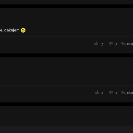
šie, ďakujem
2
0
reag
0
0
reag