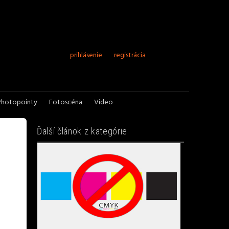
prihlásenie
registrácia
Photopointy
Fotoscéna
Video
Ďalší článok z kategórie