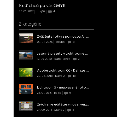
Keď chcú po vás CMYK
26. 01. 2017
juraj07
4
Z kategórie
Zväčšujte fotky s pomocou AI: pr...
03. 01. 2026
Porubo
8
Jesenné presety v Lightroome Cla...
17. 09. 2020
Karol Srnec
2
Adobe Lightroom CC - Dehaze inak
20. 06. 2018
Dave12
18
Lightroom 5 - neupravené fotogra...
26. 01. 2015
belco
9
Zrýchlenie editácie v novej verz...
24. 09. 2016
MarioV
5