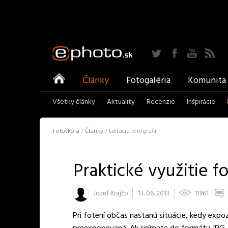
Twitter
Facebook
YouTu
ePhoto
Články
Fotogaléria
Komunita
Všetky články
Aktuality
Recenzie
Inšpirácie
Fotoškola
/
Články
/
Editácia fotografií
Praktické využitie 
Jozef Krajčo
13. 06. 2013
11961
Pri fotení občas nastanú situácie, kedy exp