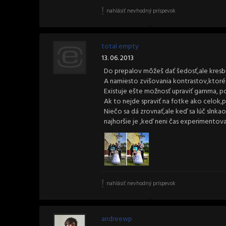
nahlásiť nevhodný príspevok
total empty
13. 06. 2013
Do prepalov môžeš dať šedosť,ale kresbu 
A namiesto zvišovania kontrastov,ktoré v
Existuje ešte možnosť upraviť gamma, p
Ak to nejde spraviť na fotke ako celok,
Niečo sa dá zrovnať,ale keď sa lúč slnka
najhoršie je ,keď neni čas experimentova
nahlásiť nevhodný príspevok
andreewp