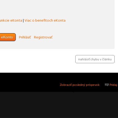
unkcie eKonta
|
Viac o benefitoch eKonta
Prihlásiť
Registrovať
ť eKonto
Zdieľaj na twitteri
nahlásiť chybu v článku
Zobraziť posledný príspevok
Pridaj