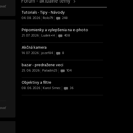
Fórum -
aktuálne témy
ovať
Tutorials - Tipy - Návody
04. 08. 2026
Rolo79
248
Pripomienky a vylepšenia na e-photo
21. 07. 2026
Ludek+H
408
Akčná kamera
14. 07. 2026
jozef84
8
bazar - predražene veci
25. 06. 2026
Paladin25
104
Objektivy a filtre
08. 06. 2026
Karol Srnec
36
ovať