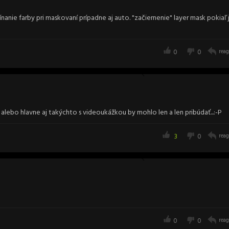
nanie farby pri maskovaní prípadne aj auto. "začiernenie" layer mask pokiaľ 
0
0
reag
 alebo hlavne aj takýchto s videoukážkou by mohlo len a len pribúdať...:-P
3
0
reag
0
0
reag