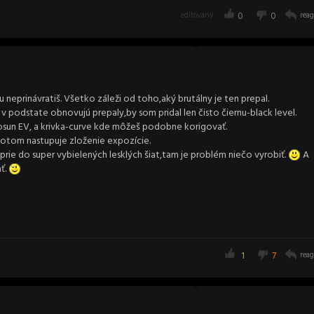
editovaný
0
0
reag
neprinávratiš. Všetko záleži od toho,aký brutálny je ten prepal.
 podstate obnovujú prepaly,by som pridal len čisto čiernu-black level.
osun EV, a krivka-curve kde môžeš podobne korigovať.
potom nastupuje zloženie expozície.
oprie do super vybielených lesklých šiat,tam je problém niečo vyrobiť.
A
ť.
1
7
reag