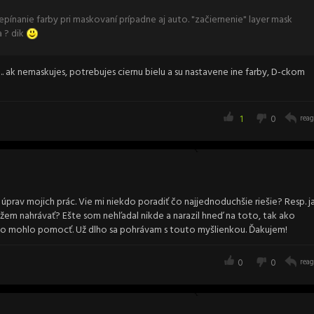
epínanie farby pri maskovaní prípadne aj auto. "začiernenie" layer mask
a ? dik
. ak nemaskujes, potrebujes ciernu bielu a su nastavene ine farby, D-ckom
1
0
reag
 úprav mojich prác. Vie mi niekdo poradiť čo najjednoduchšie riešie? Resp. j
em nahrávať? Ešte som nehľadal nikde a narazil hneď na toto, tak ako
i to mohlo pomocť. Už dlho sa pohrávam s touto myšlienkou. Ďakujem!
0
0
reag