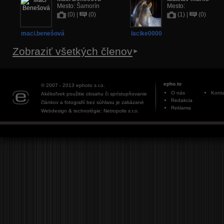
Mesto:
Šamorín
Mesto:
(0) |
(0)
(1) |
(0)
maci.benešová
lacike0000
Zobraziť všetkých členov
epho.to
© 2007 - 2013
ephoto s.r.o.
O nás
Konta
Akékoľvek použitie obsahu či sprístupňovanie
Redakcia
článkov a fotografií bez súhlasu je zakázané
Reklama
Webdesign & technológie: Netropolis s.r.o.