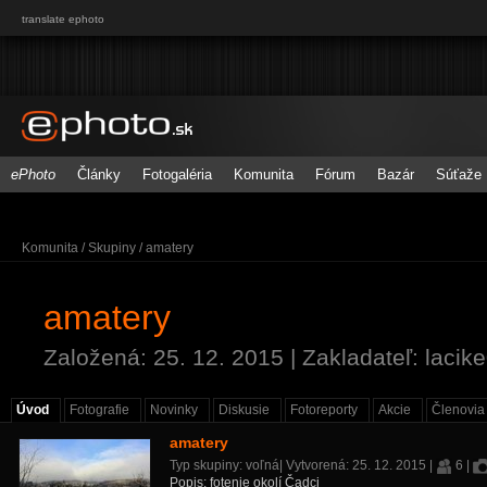
translate ephoto
ePhoto
Články
Fotogaléria
Komunita
Fórum
Bazár
Súťaže
Komunita
/
Skupiny
/ amatery
amatery
Založená:
25. 12. 2015
| Zakladateľ: lacik
Úvod
Fotografie
Novinky
Diskusie
Fotoreporty
Akcie
Členovia
amatery
Typ skupiny: voľná| Vytvorená:
25. 12. 2015
|
6 |
Popis:
fotenie okolí Čadci