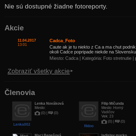
Nie sú dostupné žiadne fotoreporty.
Akcie
11.04.2017
Cadca_Foto
13:01
Caute ak je tu niekto z Ca a ma chut podnik
okoli Cadce popripade niekde na Slovensku t
Miesto: Cadca | Kategória: Foto stretnutie |
Zobraziť všetky akcie
Členovia
Lenka Nováková
Filip Mičunda
Mesto:
Mesto:
Horný
Vadičov
(0) |
(0)
Vek:
23
(0) |
(0)
Lenka002
fildoo
Maci Benešová
ladislav marko