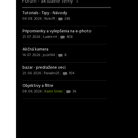
Fórum -
aktuálne témy
Tutorials - Tipy - Návody
04. 08. 2026
Rolo79
248
Pripomienky a vylepšenia na e-photo
21. 07. 2026
Ludek+H
408
Akčná kamera
14. 07. 2026
jozef84
8
bazar - predražene veci
25. 06. 2026
Paladin25
104
Objektivy a filtre
08. 06. 2026
Karol Srnec
36