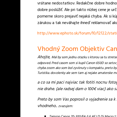
vrátane nedostatkov. Redakčne dobre hodnot
dobre poslúžiť. Ale pri takto nízkej cene je 
pomerne skoro prejaviť nejaká chyba. Ak si kúp
zárukou a tak neváhajte ihneď reklamovať ak
http://www.ephoto.sk/forum/10/12122/stati
Vhodný Zoom Objektiv Cano
Ahojte,
Mal by som jednu otazku s ktorou sa tu streta
odpoved. Pred casom som si kupil Canon 650D so setovým
chyba zoom ako som bol zyvknuty s kompaktu. preto by s
Turistika. dovolenky ale sem tam aj nejake amaterske m
a co sa mi paci najviac tak fotiti nocnu fot
nie drahe. (ale radsej dam o 100€ viac) ako 
Preto by som Vas poprosil o vyjadrenie sa 
vhodneho..
zvazujem:
Tamron Canon 70-300/F4-5.6 AF LD Di Macro 1:2