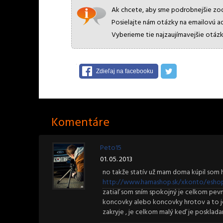
Ak chcete, aby sme podrobnejšie zodp
Posielajte nám otázky na emailovú a
Vyberieme tie najzaujímavejšie otázk
Zdieľaj na facebooku
Komentáre
Peto15
01. 05. 2013
no takže statív už mam doma kúpil som
http://www.hamashop.sk/xkonto/eshop/
zatiaľ som sním spokojný je celkom pevný
koncovky alebo koncovky hrotov a to je
zakryje , je celkom malý keď je posklad