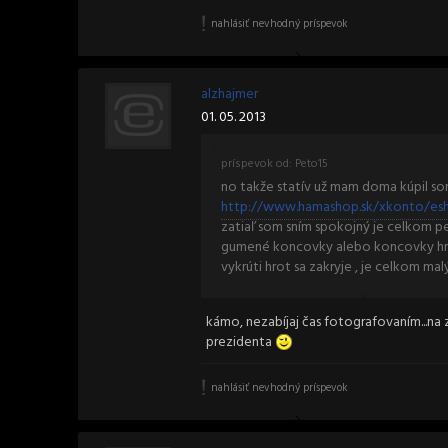
nahlásiť nevhodný príspevok
alzhajmer
01. 05. 2013
príspevok od: Peto15
no takže statív už mam doma kúpil s
http://www.hamashop.sk/xkonto/esh
zatiaľ som sním spokojný je celkom pev
gumené koncovky alebo koncovky hro
vykrúti hrot sa zakryje , je celkom m
kámo, nezabíjaj čas fotografovaním...na
prezidenta
nahlásiť nevhodný príspevok