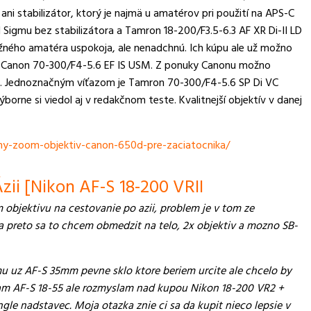
ni stabilizátor, ktorý je najmä u amatérov pri použití na APS-C
 Sigmu bez stabilizátora a Tamron 18-200/F3.5-6.3 AF XR Di-II LD
ežného amatéra uspokoja, ale nenadchnú. Ich kúpu ale už možno
, Canon 70-300/F4-5.6 EF IS USM. Z ponuky Canonu možno
 II. Jednoznačným víťazom je Tamron 70-300/F4-5.6 SP Di VC
borne si viedol aj v redakčnom teste. Kvalitnejší objektív v danej
y-zoom-objektiv-canon-650d-pre-zaciatocnika/
zii [Nikon AF-S 18-200 VRII
objektivu na cestovanie po azii, problem je v tom ze
a preto sa to chcem obmedzit na telo, 2x objektiv a mozno SB-
 uz AF-S 35mm pevne sklo ktore beriem urcite ale chcelo by
m AF-S 18-55 ale rozmyslam nad kupou Nikon 18-200 VR2 +
e nadstavec. Moja otazka znie ci sa da kupit nieco lepsie v