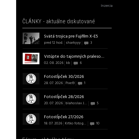
Inzercia
ČLÁNKY - aktuálne diskutované
Svätá trojica pre Fujifilm X-E5
pred 12 hod.
sharkyyy
3
Vstúpte do tajomných pralesov s ...
02. 08. 2026
kb
6
Fotostĺpček 30/2026
28. 07. 2026
Pixel9
1
Fotostĺpček 28/2026
20. 07. 2026
blahoslav J B Art
5
Fotostĺpček 27/2026
18. 07. 2026
Krtko fotografom
10