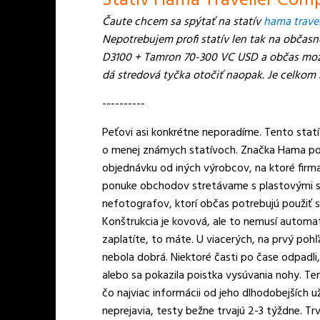
Statív Hama Traveller Com
Čaute chcem sa spýtať na statív
hama trave
Nepotrebujem profi statív len tak na občas
D3100 + Tamron 70-300 VC USD a občas možno
dá stredová tyčka otočiť naopak. Je celkom
----------
Peťovi asi konkrétne neporadíme. Tento statí
o menej známych statívoch. Značka Hama ponú
objednávku od iných výrobcov, na ktoré firma
ponuke obchodov stretávame s plastovými sta
nefotografov, ktorí občas potrebujú použiť s
Konštrukcia je kovová, ale to nemusí automati
zaplatíte, to máte. U viacerých, na prvý poh
nebola dobrá. Niektoré časti po čase odpadli,
alebo sa pokazila poistka vysúvania nohy. Te
čo najviac informácii od jeho dlhodobejších 
neprejavia, testy bežne trvajú 2-3 týždne. Tr