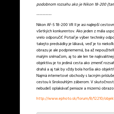
podobnom rozsahu ako je Nikon 18-200 (tam
----------
Nikon AF-S 18-200 VR II je asi najlepší cest
všetkých konkurentov. Ako jeden z mála uspo
vrelo odporučiť. Potiaľ je výber techniky od
takejto predsádky je lákavá, veď je to niekoľ
obrazu je ale podpriemerná, ba až nepoužite
malým snímačom, aj to ale len tie najkvalitne
objektívu je to jediná cesta ako zmeniť rozsa
drahá a aj tak by vždy bola horšia ako objekt
Najmä internetové obchody s lacným prísluše
cestou k širokouhlým záberom. V skutočnosti 
nebudeš oplakávať peniaze a mizernú obrazovú
http://www.ephoto.sk/forum/8/12210/objekti