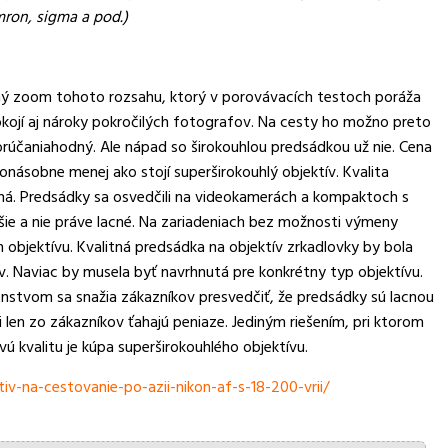
ron, sigma a pod.)
ovný zoom tohoto rozsahu, ktorý v porovávacích testoch poráža
kojí aj nároky pokročilých fotografov. Na cesty ho možno preto
porúčaniahodný. Ale nápad so širokouhlou predsádkou už nie. Cena
konásobne menej ako stojí superširokouhlý objektív. Kvalita
ľná. Predsádky sa osvedčili na videokamerách a kompaktoch s
jšie a nie práve lacné. Na zariadeniach bez možnosti výmeny
h objektívu. Kvalitná predsádka na objektív zrkadlovky by bola
ív. Naviac by musela byť navrhnutá pre konkrétny typ objektívu.
nstvom sa snažia zákazníkov presvedčiť, že predsádky sú lacnou
len zo zákazníkov ťahajú peniaze. Jediným riešením, pri ktorom
 kvalitu je kúpa superširokouhlého objektívu.
v-na-cestovanie-po-azii-nikon-af-s-18-200-vrii/