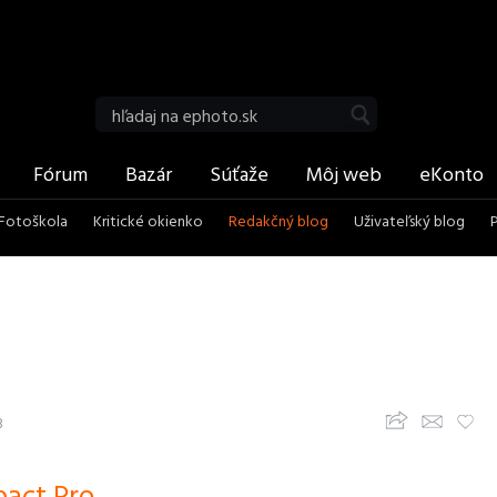
be
RSS
Vyhľadať
Fórum
Bazár
Súťaže
Môj web
eKonto
Fotoškola
Kritické okienko
Redakčný blog
Uživateľský blog
Zdieľajte článok
Upozorni priateľov
Pridaj k obľúbeným
8