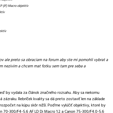
P (IF) Macro objektív
ktív
ektív
vov ale preto sa obraciam na forum aby ste mi pomohli vybrat a
tym nezivim a chcem mat fotku sem tam pre seba a
veď by vydala za článok značného rozsahu. Aby sa niekomu
á zázraku. Rebríček kvality sa dá preto zostaviť len na základe
 rozpočet na kúpu skôr nižší. Poďme vylúčiť objektívy, ktoré by
on 70-300/F4-5.6 AF LD Di Macro 1:2 a Canon 75-300/F4.0-5.6