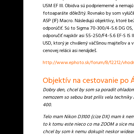
USM EF III. Obidva sú podpriemerné a nemajú a
fotoaparáte dôležitý. Rovnako by som vylúčil
ASP (IF) Macro. Následujú objektívy, ktoré b
odporúčiť. Sú to Sigma 70-300/4-5.6 DG OS
odporučiť najskôr asi 55-250/F4-5.6 EF-S IS
USD, ktorý je chválený väčšinou majiteľov a vý
cenovej relácii asi nenájdeš.
http://www.ephoto.sk/forum/8/12212/vhodn
Objektív na cestovanie po Á
Dobry den, chcel by som sa poradit ohladom 
nemozem so sebou brat prilis vela techniky 
400.
Telo mam Nikon D3100 (cize DX) mam k nemu
to k tomu este nieco co ma ZOOM a sice ma
chcel by som k nemu dokupit neskor wideangl