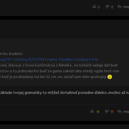
0
0
reag
om ho stadeto
op/15-1-Stativy/0/5/17541-Hama-Traveller-Compact-Pro
ný ,hlava je z kovu konštrukcia z hlinníka , na nohách sadajú dať buď
tov a to jednoducho buď za guma zakrúti dnu vtedy vyjde hrot von
alý keď je poskladaný má len 52 cm ,no zatiaľ som sním spokojný
 základe tvojej gramatiky to môžeš dotiahnuť poriadne ďaleko...možno až n
11
11
reag