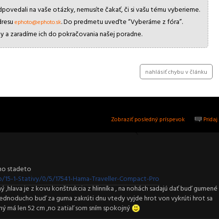
ovedali na vaše otázky, nemusíte čakať, či si vašu tému vyberieme.
dresu
. Do predmetu uveďte “Vyberáme z fóra”.
ephoto@ephoto.sk
y a zaradíme ich do pokračovania našej poradne.
Zdieľaj na twitteri
nahlásiť chybu v článku
Zobraziť posledný príspevok
Pridaj
 ho stadeto
15-1-Stativy/0/5/17541-Hama-Traveller-Compact-Pro
 ,hlava je z kovu konštrukcia z hlinníka , na nohách sadajú dať buď gumené
dnoducho buď za guma zakrúti dnu vtedy vyjde hrot von vykrúti hrot sa
aný má len 52 cm ,no zatiaľ som sním spokojný