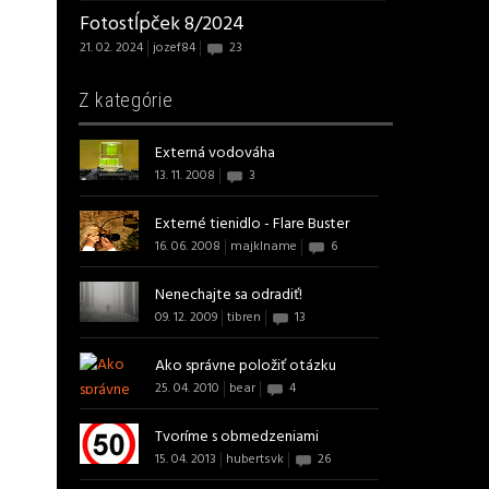
Fotostĺpček 8/2024
21. 02. 2024
jozef84
23
Z kategórie
Externá vodováha
13. 11. 2008
3
Externé tienidlo - Flare Buster
16. 06. 2008
majklname
6
Nenechajte sa odradiť!
09. 12. 2009
tibren
13
Ako správne položiť otázku
25. 04. 2010
bear
4
Tvoríme s obmedzeniami
15. 04. 2013
hubertsvk
26