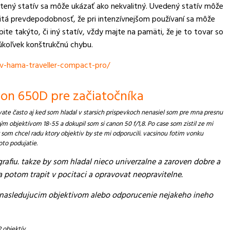
ený statív sa môže ukázať ako nekvalitný. Uvedený statív môže
určitá prevdepodobnosť, že pri intenzívnejšom používaní sa môže
ite takýto, či iný statív, vždy majte na pamäti, že je to tovar so
úkoľvek konštrukčnú chybu.
v-hama-traveller-compact-pro/
n 650D pre začiatočníka
vate často aj ked som hladal v starsich prispevkoch nenasiel som pre mna presnu
 objektívom 18-55 a dokupil som si canon 50 f/1,8. Po case som zistil ze mi
om chcel radu ktory objektiv by ste mi odporucili. vacsinou fotim vonku
oto podujatie.
ografiu. takze by som hladal nieco univerzalne a zaroven dobre a
sa potom trapit v pocitaci a opravovat neopravitelne.
k nasledujucim objektivom alebo odporucenie nejakeho ineho
 objektív