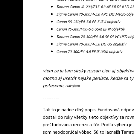
Tamron Canon 18-200/F3.5-6.3 AF XR Di-II LD AS
Sigma Canon 70-300/4-5.6 APO DG Macro obje
Canon 55-250/F4-5.6 EF-S IS II objektív
Canon 75-300/F4.0-5.6 USM EF III objektív
Tamron Canon 70-300/F4-5.6 SP Di VC USD obj
Sigma Canon 70-300/4-5.6 DG OS objektív
Canon 70-300/F4-5.6 EF IS USM objektív
viem ze je tam siroky rozsah cien aj objekti
mozno aj usetrit nejake peniaze. Kedze sa 
potesenie.
Dakujem
---------
Tak to je riadne dlhý popis. Fundovaná odpo
dostali do ruky všetky tieto objektívy sa rovn
preštudovania recenzii a fór. Podľa výberu je
som neodporúčal vôbec. Sú to lacnejší Tamr