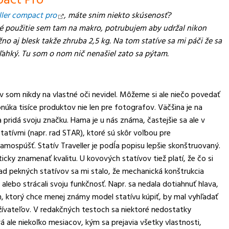
pact Pro
ller compact pro
, máte snim niekto skúsenosť?
né použitie sem tam na makro, potrubujem aby udržal nikon
 aj blesk takže zhruba 2,5 kg. Na tom statíve sa mi páči že sa
 ľahký. Tu som o nom nič nenašiel zato sa pýtam.
v som nikdy na vlastné oči nevidel. Môžeme si ale niečo povedať
ka tisíce produktov nie len pre fotografov. Väčšina je na
 pridá svoju značku. Hama je u nás známa, častejšie sa ale v
tívmi (napr. rad STAR), ktoré sú skôr voľbou pre
amospúšť. Statív Traveller je podĺa popisu lepšie skonštruovaný.
cky znamenať kvalitu. U kovových statívov tiež platí, že čo si
ľad pekných statívov sa mi stalo, že mechanická konštrukcia
 alebo strácali svoju funkčnosť. Napr. sa nedala dotiahnuť hlava,
n, ktorý chce menej známy model statívu kúpiť, by mal vyhľadať
užívateľov. V redakčných testoch sa niektoré nedostatky
vá ale niekoľko mesiacov, kým sa prejavia všetky vlastnosti,