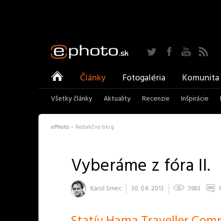
Twitter
Facebook
YouTu
ePhoto
Články
Fotogaléria
Komunita
Všetky články
Aktuality
Recenzie
Inšpirácie
ePhoto
»
Redakčný blog
Vyberáme z fóra II.
Karol Srnec
30. 04. 2013
3983