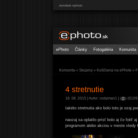
translate ephoto
ePhoto
Články
Fotogaléria
Komunita
Komunita
»
Skupiny
»
Košičania na ePhote
»
F
4 stretnutie
18. 06. 2015
| Autor: codyman1 |
(6109
takéto stretnutia ako bolo toto je ozaj p
naozaj sa oplatilo prísť bolo aj čo fotiť 
programom alebo akciou v meste vtedy t