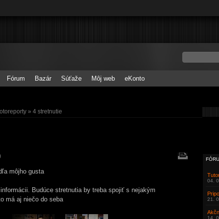
Fórum
Bazár
Súťaže
Môj web
eKonto
otoreporty
» 4 stretnutie
)
FÓRU
odľa môjho gusta
Tuto
04. 
aj informácii. Budúce stretnutia by treba spojiť s nejakým
Prip
o má aj niečo do seba
21. 
Akčn
14. 