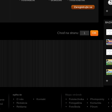
notifikácie
diskusie
hodnotenie
BAZÁ
Choď na stranu:
OK
epho.to
Mapa stránok
O nás
Kontakt
Fototechnika
Photopointy
anie
Redakcia
Fotogaléria
Komunita
ané
Reklama
Fotoškola
Fórum
.