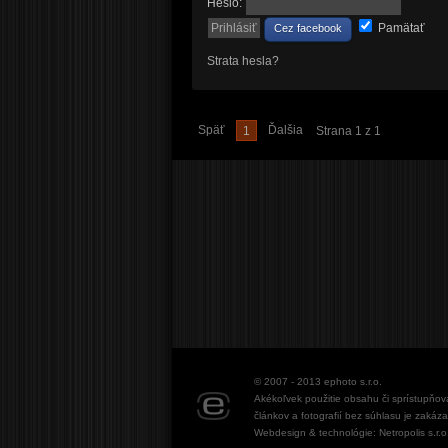
Heslo:
Pamätať
Cez facebook
Strata hesla?
Späť
Ďalšia
1
Strana 1 z 1
© 2007 - 2013
ephoto s.r.o.
Akékoľvek použitie obsahu či sprístupňov
článkov a fotografií bez súhlasu je zakáz
Webdesign & technológie: Netropolis s.r.o