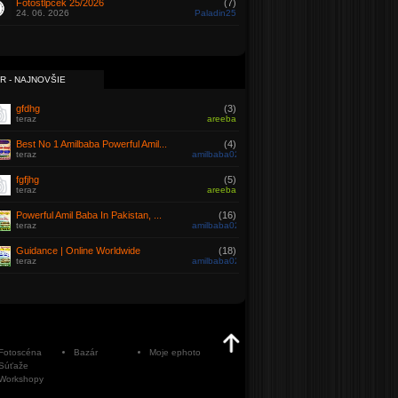
Fotostĺpček 25/2026
(7)
24. 06. 2026
Paladin25
R - NAJNOVŠIE
gfdhg
(3)
teraz
areeba
Best No 1 Amilbaba Powerful Amil...
(4)
teraz
amilbaba021@gmail.com
fgfjhg
(5)
teraz
areeba
Powerful Amil Baba In Pakistan, ...
(16)
teraz
amilbaba021@gmail.com
Guidance | Online Worldwide
(18)
teraz
amilbaba021@gmail.com
Fotoscéna
Bazár
Moje ephoto
Súťaže
Workshopy