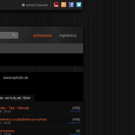
EPHOTOSHOP
prihlásenie
registrácia
www.ephoto.sk
M - AKTUÁLNE TÉMY
rials - Tipy - Návody
(248)
08. 2026
Rolo79
omienky a vylepšenia na e-photo
(408)
07. 2026
Ludek+H
á kamera
(8)
07. 2026
jozef84