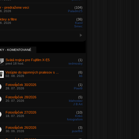
r - predražene veci
(104)
06. 2026
Paladin25
tivy a filtre
(36)
06. 2026
Karol
Srnec
KY - KOMENTOVANÉ
Svätá trojica pre Fujifilm X-E5
(1)
pred 18 hod.
tedmosby
Vstúpte do tajomných pralesov s ...
(6)
02. 08. 2026
kb
Fotostĺpček 30/2026
(1)
28. 07. 2026
Pixel9
Fotostĺpček 28/2026
(5)
20. 07. 2026
blahoslav
J B Art
Fotostĺpček 27/2026
(10)
18. 07. 2026
Krtko
fotografom
Fotostĺpček 26/2026
(3)
30. 06. 2026
jozef84