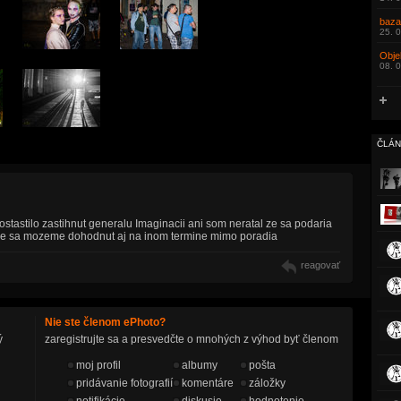
baza
25. 
Objek
08. 
ČLÁN
stastilo zastihnut generalu Imaginacii ani som neratal ze sa podaria
jme sa mozeme dohodnut aj na inom termine mimo poradia
reagovať
Nie ste členom ePhoto?
ý
zaregistrujte sa a presvedčte o mnohých z výhod byť členom
moj profil
albumy
pošta
pridávanie fotografií
komentáre
záložky