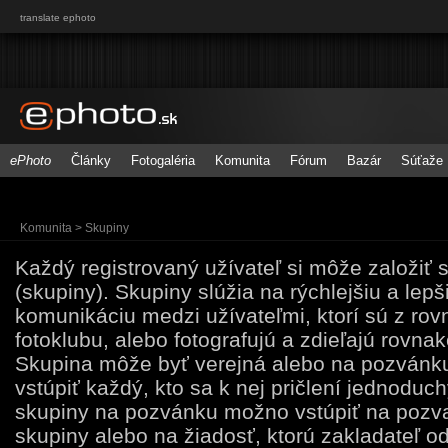
translate ephoto
ePhoto
Články
Fotogaléria
Komunita
Fórum
Bazár
Súťaže
Komunita > Skupiny
Každý registrovaný užívateľ si môže založiť 
(skupiny). Skupiny slúžia na rýchlejšiu a lepš
komunikáciu medzi užívateľmi, ktorí sú z ro
fotoklubu, alebo fotografujú a zdieľajú rovna
Skupina môže byť verejná alebo na pozvánk
vstúpiť každý, kto sa k nej pričlení jednoduc
skupiny na pozvánku možno vstúpiť na pozva
skupiny alebo na žiadosť, ktorú zakladateľ od