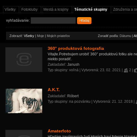
Všetky
Fotokluby
Mestá a krajiny
Tématické skupiny
Združenia a o
vyhľadávanie:
Hľadaj
Zobraziť:
Všetky
|
Moje
|
Mojich priateľov
Zoradiť podľa:
Dátumu
|
A
360° produktová fotografia
Vitajte.Potrebujem urobiť 360° produktovú fotku ale 
niekto poradiť.
Zakladateľ:
Janush
Typ skupiny: voľná | Vytvorená:
23. 02. 2021
|
2 |
A.K.T.
Zakladateľ:
Róbert
Typ skupiny: na pozvánku | Vytvorená:
21. 12. 2018
|
Amaterfoto
Hľadám zaujímavých ľudí ktorých baví fotenie hlavne 