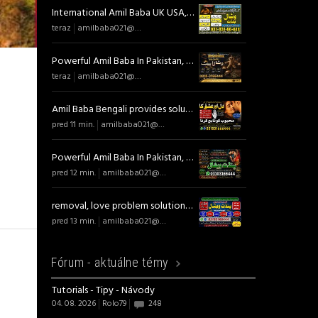
International Amil Baba UK USA, Kala Jadu Expert Amil Baba, Rohani Ilaj Specialist, Amil Renowned Amil Baba for Financial Growt
teraz
amilbaba021@gmail.com
Powerful Amil Baba In Pakistan, No 1 Authentic Amil Baba In Lahore, Best Amil Baba In Islamabad, International Amil Baba UK USA,
teraz
amilbaba021@gmail.com
Amil Baba Bengali provides solutions 03103166444 Amil Baba Bangali specializes in black magic removal, love problem solution, sp
pred 11 min.
amilbaba021@gmail.com
Powerful Amil Baba In Pakistan, No 1 Authentic Amil Baba In Lahore, Best Amil Baba In Islamabad, International Amil Baba UK USA,
pred 12 min.
amilbaba021@gmail.com
removal, love problem solution, spiritual healing, Sephi Ilam, and Nori Ilam, Amil Baba Bengali provides solutions 03103166444
pred 13 min.
amilbaba021@gmail.com
osti
Fórum -
aktuálne témy
Tutorials - Tipy - Návody
04. 08. 2026
Rolo79
248