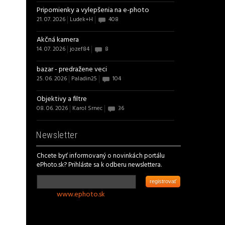
Pripomienky a vylepšenia na e-photo
21. 07. 2026
Ludek+H
408
Akčná kamera
14. 07. 2026
jozef84
8
bazar - predražene veci
25. 06. 2026
Paladin25
104
Objektivy a filtre
08. 06. 2026
Karol Srnec
36
Newsletter
Chcete byť informovaný o novinkách portálu
ePhoto.sk? Prihláste sa k odberu newslettera.
registrovať
www.ephoto.sk