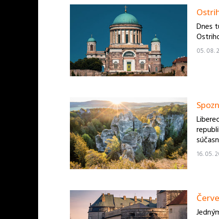
Ostri
Dnes t
Ostrih
05. 08. 
Spozn
Liberec
republ
súčasn
16. 05. 
Červe
Jedným