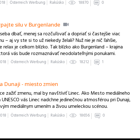
2018
Österreich Werbung
Rakúsko
18870
0
pajte silu v Burgenlande
 seba dbať, menej sa rozčuľovať a dopriať si častejšie viac
 – aj vy ste si to už niekedy želali? Nuž nie je nič ľahšie,
 relax je celkom blízko. Tak blízko ako Burgenland – krajina
 ktorá vás bude rozmaznávať neodolateľnými ponukami.
2018
Österreich Werbung
Rakúsko
18212
1
na Dunaji - miesto zmien
ce zažiť zmenu, mal by navštíviť Linec. Ako Mesto mediálneho
 UNESCO vás Linec nadchne jedinečnou atmosférou pri Dunaji,
vým mediálnym umením a živou umeleckou scénou.
2018
Österreich Werbung
Rakúsko
18656
0