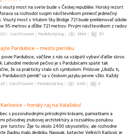
ší visutý most na svete bude v Českej republike. Horský rezort
Morava sa rozhodol svojim návštevníkom priniesť jedinečný
k. Visutý most s titulom Sky Bridge 721 bude preklenovať údolie
ke 95 metrov a dĺžke 721 metrov. Prvým návštevníkom z radov
sti sa otvorí už na jar roku 2022.
2022
CzechTourism
Pardubický kraj
8884
151
ajte Pardubice – mesto perníku
 povie Pardubice, väčšine z nás sa vzápätí vybaví ďalšie slovo
ík. Lahodné medové pečivo je s Pardubicami späté tak
čne, že sa prakticky stalo ich symbolom. Príslovie „Ukážu ti,
 v Pardubicích perník“ sa v českom jazyku pevne vžilo. Každý
eľ Pardubíc bol aspoň raz v živote nazvaný „pernikárom“,
2020
CzechTourism
Pardubický kraj
4260
0
e provokujúcou prezývkou, na ktorú sú však všetci
ičania už dávno pyšní.
 Karlovice – horský raj na Valašsku!
obec s pozoruhodnými prírodnými krásami, pamiatkami a
mi pôvodnej zrubovej architektúry a rozsiahlou ponukou
b pre turistov. Žije tu okolo 2400 obyvateľov, ale rozhodne
jte žiadnu malú dedinku. Naopak, kataster Velkých Karlovíc je