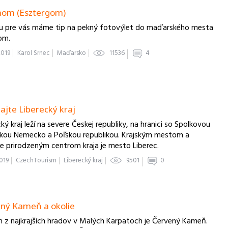
hom (Esztergom)
u pre vás máme tip na pekný fotovýlet do maďarského mesta
om.
2019
Karol Srnec
Maďarsko
11536
4
ajte Liberecký kraj
ký kraj leží na severe Českej republiky, na hranici so Spolkovou
ikou Nemecko a Poľskou republikou. Krajským mestom a
e prirodzeným centrom kraja je mesto Liberec.
2019
CzechTourism
Liberecký kraj
9501
0
ný Kameň a okolie
 z najkrajších hradov v Malých Karpatoch je Červený Kameň.