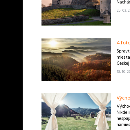
Nachád
25. 03. 
4 fot
Spravt
miesta
Českej 
18. 10. 
Výcho
Východ
Nikde i
nespáj
namies