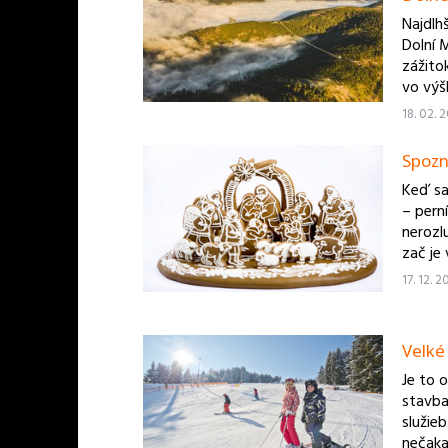
Najdlh
Dolní 
zážito
vo výš
verejno
18. 02. 
Spozn
Keď sa
– pern
nerozlu
zač je
obyvat
17. 12. 
pôvodn
Pardub
Velké
Je to 
stavba
služie
nečaka