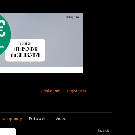
prihlásenie
registrácia
Photopointy
Fotoscéna
Video
Inzercia