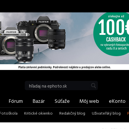
be
RSS
Vyhľadať
Fórum
Bazár
Súťaže
Môj web
eKonto
Fotoškola
Kritické okienko
Redakčný blog
Uživateľský blog