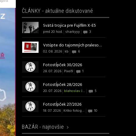
egórie
ČLÁNKY - aktuálne diskutované
Svätá trojica pre Fujifilm X-E5
pred 20 hod.
sharkyyy
3
Vstúpte do tajomných pralesov s ...
02. 08. 2026
kb
6
Fotostĺpček 30/2026
28. 07. 2026
Pixel9
1
Fotostĺpček 28/2026
20. 07. 2026
blahoslav J B Art
5
Fotostĺpček 27/2026
18. 07. 2026
Krtko fotografom
10
BAZÁR -
najnovšie