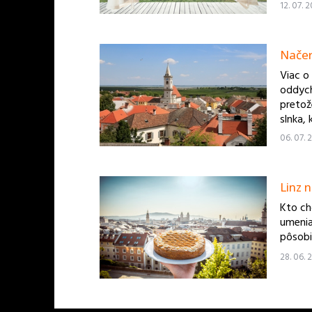
12. 07. 
Načer
Viac o
oddychu
pretože
slnka,
06. 07. 
Linz 
Kto ch
umenia
pôsobi
28. 06. 