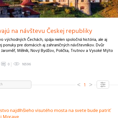
ajú na návštevu Českej republiky
vo východných Čechách, spája nielen spoločná história, ale aj
ej ponuky pre domácich aj zahraničných návštevníkov. Dvůr
 Jaroměř, Mělník, Nový Bydžov, Polička, Trutnov a Vysoké Mýto
16596
0
˂
˃
1
Možn
stvo najdlhšieho visutého mosta na svete bude patriť
j Morave