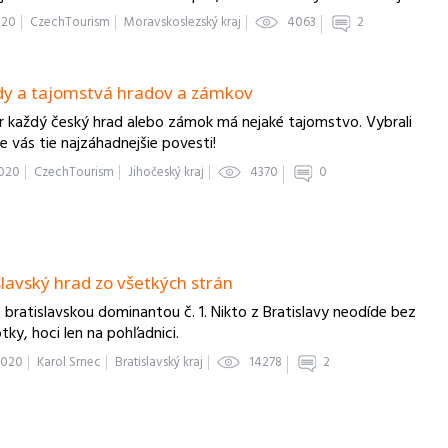
 veľký, z jedného konca na druhý je to až 12 kilometrov.
2020
CzechTourism
Moravskoslezský kraj
4063
2
ým rysom obce je osídlenie sústredené okolo Vsetínskej Bečvy
ehajúce aj do bočných údolí, k obci patria tiež samoty…
y a tajomstvá hradov a zámkov
 každý český hrad alebo zámok má nejaké tajomstvo. Vybrali
e vás tie najzáhadnejšie povesti!
2020
CzechTourism
Jihočeský kraj
4370
0
slavský hrad zo všetkých strán
e bratislavskou dominantou č. 1. Nikto z Bratislavy neodíde bez
tky, hoci len na pohľadnici.
2020
Karol Srnec
Bratislavský kraj
14278
2