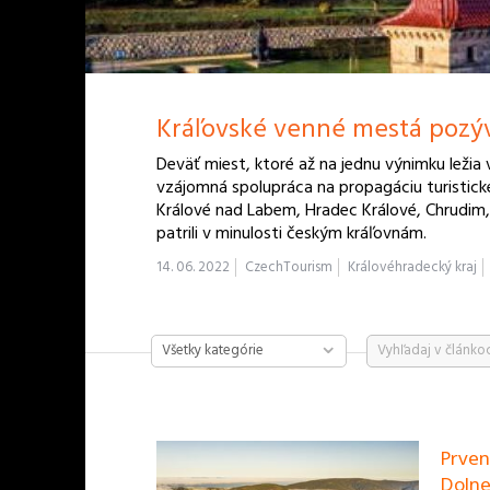
Kráľovské venné mestá pozýv
Deväť miest, ktoré až na jednu výnimku ležia 
vzájomná spolupráca na propagáciu turistick
Králové nad Labem, Hradec Králové, Chrudim,
patrili v minulosti českým kráľovnám.
14. 06. 2022
CzechTourism
Královéhradecký kraj
Všetky kategórie
Prven
Dolne