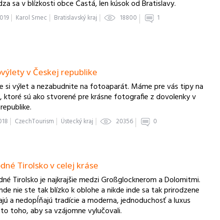
za sa v blízkosti obce Častá, len kúsok od Bratislavy.
2019
Karol Srnec
Bratislavský kraj
18800
1
ovýlety v Českej republike
e si výlet a nezabudnite na fotoaparát. Máme pre vás tipy na
, ktoré sú ako stvorené pre krásne fotografie z dovolenky v
republike.
2018
CzechTourism
Ústecký kraj
20356
0
dné Tirolsko v celej kráse
né Tirolsko je najkrajšie medzi Großglocknerom a Dolomitmi.
nde nie ste tak blízko k oblohe a nikde inde sa tak prirodzene
ajú a nedopĺňajú tradície a moderna, jednoduchosť a luxus
to toho, aby sa vzájomne vylučovali.