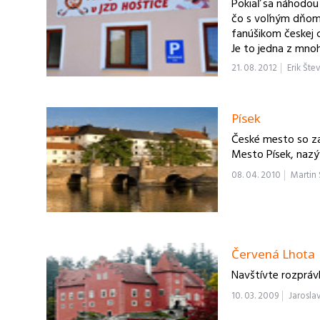
Pokiaľ sa náhodou
čo s voľným dňom 
fanúšikom českej 
Je to jedna z mnoh
Čiech, no je v ur
21. 08. 2012
Erik Šte
český režisér a pos
pochovaná) jedn
Písek
České mesto so z
Mesto Písek, nazý
08. 04. 2010
Martin 
Červená Lhota
Navštívte rozpráv
10. 03. 2009
Jarosla