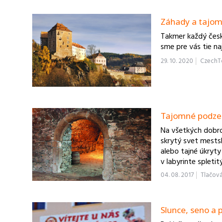
Záhady a tajom
Takmer každý česk
sme pre vás tie na
29. 10. 2020
CzechT
Tajomné podze
Na všetkých dobro
skrytý svet mests
alebo tajné úkryt
v labyrinte spleti
04. 08. 2017
Tlačová
Slunce, seno a 