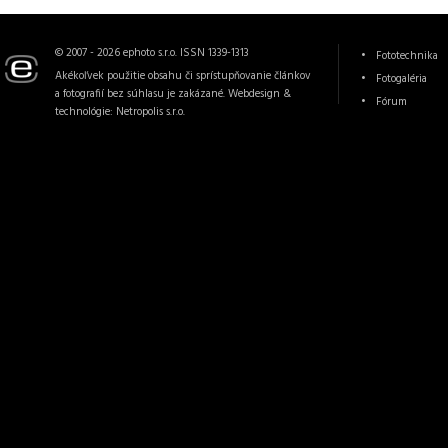
© 2007 - 2026 ephoto s.r.o. ISSN 1339-1313
Fototechnika
Akékoľvek použitie obsahu či sprístupňovanie článkov
Fotogaléria
a fotografií bez súhlasu je zakázané. Webdesign &
Fórum
technológie:
Netropolis s.r.o.