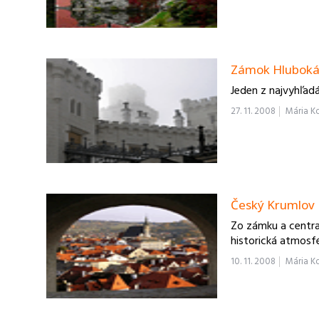
Zámok Hlubok
Jeden z najvyhľad
27. 11. 2008
Mária K
Český Krumlov
Zo zámku a centra
historická atmosfé
10. 11. 2008
Mária K