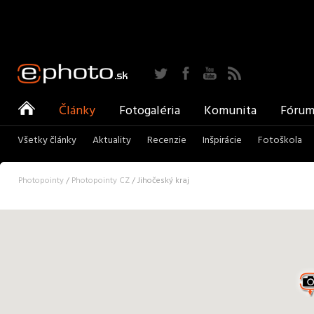
Twitter
Facebook
YouTube
RSS
ePhoto
Články
Fotogaléria
Komunita
Fóru
Všetky články
Aktuality
Recenzie
Inšpirácie
Fotoškola
Photopointy
/
Photopointy CZ
/ Jihočeský kraj