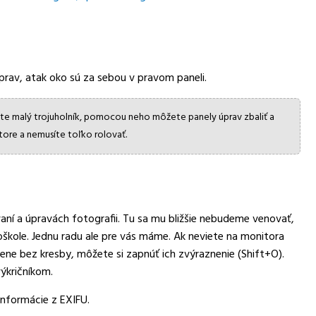
prav, atak oko sú za sebou v pravom paneli.
áte malý trojuholník, pomocou neho môžete panely úprav zbaliť a
tore a nemusíte toľko rolovať.
aní a úpravách fotografii. Tu sa mu bližšie nebudeme venovať,
kole. Jednu radu ale pre vás máme. Ak neviete na monitora
 tiene bez kresby, môžete si zapnúť ich zvýraznenie (Shift+O).
výkričníkom.
nformácie z EXIFU.