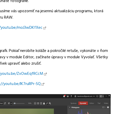
naté fotografie.
síme vás upozorniť na jesennú aktualizáciu programu, ktorá
oru RAW.
//youtu.be/moJ3wDKfXec
afii. Pokiaľ nerobíte koláže a pokročilé retuše, vykonáte v ňom
ravy v module Editor, začínate úpravy v module Vyvolať. Všetky
vek upraviť alebo zrušiť.
//youtu.be/ZxOwEqfRCcM
//youtu.be/lK7ruRPr-SQ