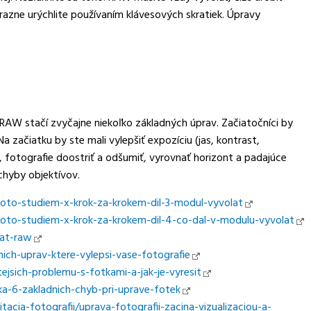
razne urýchlite používaním klávesových skratiek. Úpravy
 RAW stačí zvyčajne niekoľko základných úprav. Začiatočníci by
a začiatku by ste mali vylepšiť expozíciu (jas, kontrast,
ej, fotografie doostriť a odšumiť, vyrovnať horizont a padajúce
chyby objektívov.
hoto-studiem-x-krok-za-krokem-dil-3-modul-vyvolat
hoto-studiem-x-krok-za-krokem-dil-4-co-dal-v-modulu-vyvolat
lat-raw
ich-uprav-ktere-vylepsi-vase-fotografie
ejsich-problemu-s-fotkami-a-jak-je-vyresit
ka-6-zakladnich-chyb-pri-uprave-fotek
acia-fotografii/uprava-fotografii-zacina-vizualizaciou-a-