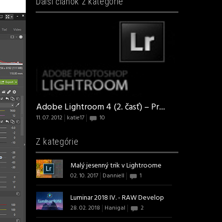
Ďalší článok z kategórie
Adobe Lightroom 4 (2. časť) – Pr...
11. 07. 2012
katie17
10
Z kategórie
Malý jesenný trik v Lightroome
02. 10. 2017
Danniell
1
Luminar 2018 IV. - RAW Develop
28. 02. 2018
Hanigal
2