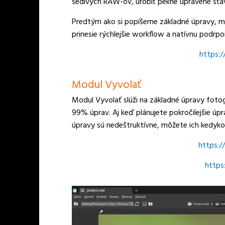
šedivých RAW-ov, urobiť pekne upravené šťav
Predtým ako si popíšeme základné úpravy, mu
prinesie rýchlejšie workflow a natívnu podrp
https:
Modul Vyvolať
Modul Vyvolať slúži na základné úpravy fotogr
99% úprav. Aj keď plánujete pokročilejšie úp
úpravy sú nedeštruktívne, môžete ich kedykoľ
https:
https: