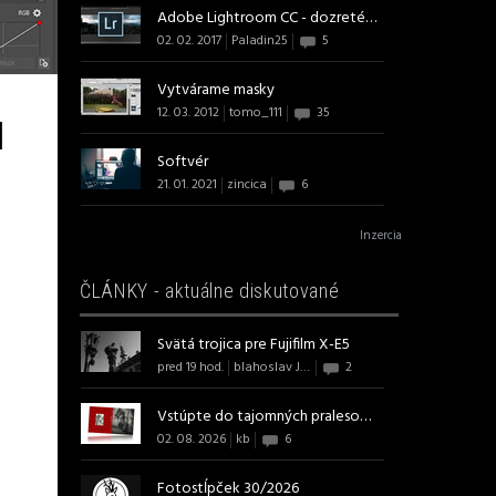
Adobe Lightroom CC - dozreté v a...
02. 02. 2017
Paladin25
5
Vytvárame masky
12. 03. 2012
tomo_111
35
l
Softvér
21. 01. 2021
zincica
6
Inzercia
ČLÁNKY - aktuálne diskutované
Svätá trojica pre Fujifilm X-E5
pred 19 hod.
blahoslav J B Art
2
Vstúpte do tajomných pralesov s ...
02. 08. 2026
kb
6
Fotostĺpček 30/2026