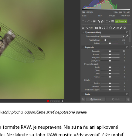
ajväčšiu plochu, odporúčame skryť nepotrebné panely.
 formáte RAW, je neupravená. Nie sú na ňu ani aplikované
ej. Nezľaknite sa toho. RAW musíte vždy vyvolať, čiže urobiť