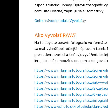
aspoň základné úpravy. Úpravu fotografie vý
nemusíte ukladať, zapisujú sa automaticky.
Online návod modulu Vyvolať.
Ako vyvolať RAW?
Na to aby ste upravili fotografiu vo formáte
sa mali vyhnúť pokročilejším úpravám farieb. N
prekreslenie svetiel a tieňov), vyváženie biel
línie, doladiť kompozíciu orezom a korigovať 
https://www.milujemefotografii.cz/zoner-p
https://www.milujemefotografii.cz/zoner-p
https://www.milujemefotografii.cz/jak-vyvo
https://www.milujemefotografii.cz/5-zakladn
https://www.milujemefotografii.cz/6-nejcast
https://www.milujemefotografii.cz/infografi
https://www.ephoto.sk/fotoskola/clanky/edit