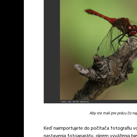
Aby ste mali pre prácu čo n
Keď naimportujete do počítača fotografiu vo
nastavenia fotoaparátu, okrem vyváženia biel