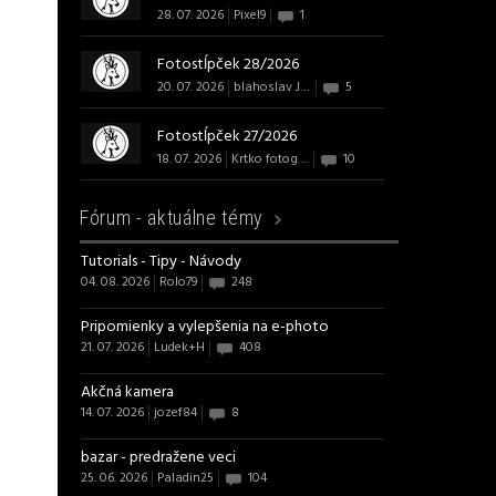
28. 07. 2026
Pixel9
1
Fotostĺpček 28/2026
20. 07. 2026
blahoslav J B Art
5
Fotostĺpček 27/2026
18. 07. 2026
Krtko fotografom
10
Fórum -
aktuálne témy
Tutorials - Tipy - Návody
04. 08. 2026
Rolo79
248
Pripomienky a vylepšenia na e-photo
21. 07. 2026
Ludek+H
408
Akčná kamera
14. 07. 2026
jozef84
8
bazar - predražene veci
25. 06. 2026
Paladin25
104