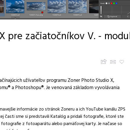
X pre začiatočníkov V. - modu
Zdieľajte článok
Upozorni priateľov
Pridaj k obľúbeným
0
 začínajúcich užívateľov programu Zoner Photo Studio X,
roomu® a Photoshopu®. Je venovaná základom vyvolávania
jímavejšie informácie zo stránok Zoneru a ich YouTube kanálu ZPS
tej časti sme si predstavili Katalóg a pridali fotografie, ktoré ste
li fotografie z fotoaparátu alebo pamäťovej karty. Je načase so