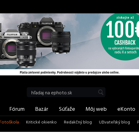
be
RSS
Vyhľadať
Fórum
Bazár
Súťaže
Môj web
eKonto
Fotoškola
Kritické okienko
Redakčný blog
Uživateľský blog