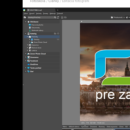
Fotoškola
/
Články
/
Editácia fotografií