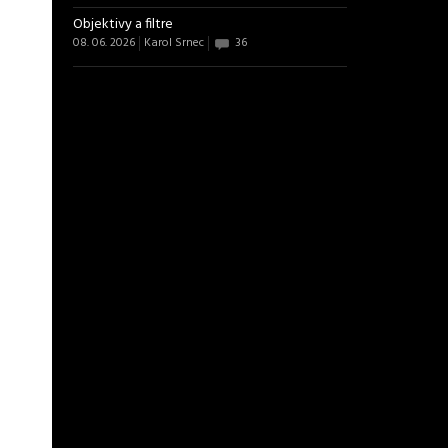
Objektivy a filtre
08. 06. 2026
Karol Srnec
36