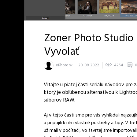
Zoner Photo Studio 
Vyvolať
ePhoto.sk
20. 09. 2022
4254
Vitajte u piatej časti seriálu návodov pre
ktorý je obľúbenou alternatívou k Light
súborov RAW.
Aj v tejto časti sme pre vás vyhľadali najzau
a pripojili k ním vlastné postrehy a tipy. V tre
už mali v počítači, vo štvrtej sme importova