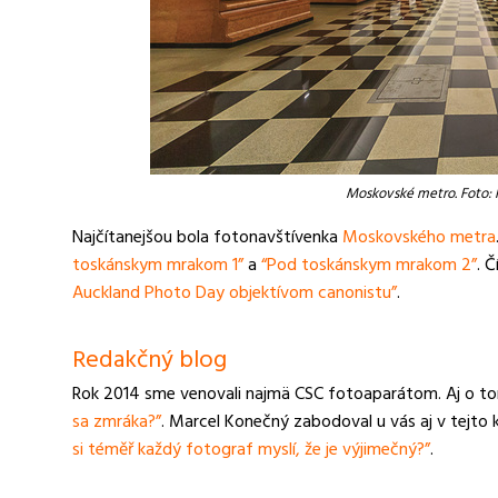
Moskovské metro. Foto: K
Najčítanejšou bola fotonavštívenka
Moskovského metra
toskánskym mrakom 1”
a
“Pod toskánskym mrakom 2”
. 
Auckland Photo Day objektívom canonistu”
.
Redakčný blog
Rok 2014 sme venovali najmä CSC fotoaparátom. Aj o tom
sa zmráka?”
. Marcel Konečný zabodoval u vás aj v tejto 
si téměř každý fotograf myslí, že je výjimečný?”
.