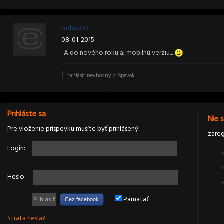
bobo222
08. 01. 2015
A do nového roku aj mobilnú verziu...
nahlásiť nevhodný príspevok
Prihláste sa
Nie 
Pre vloženie príspevku musíte byť prihlásený
zareg
Login:
Heslo:
Pamätať
Cez facebook
Strata hesla?