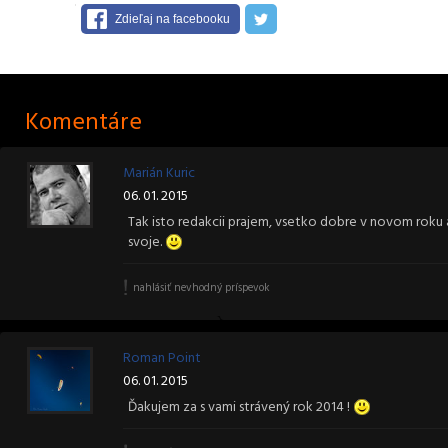
Zdieľaj na facebooku
Komentáre
Marián Kuric
06. 01. 2015
Tak isto redakcii prajem, vsetko dobre v novom roku a
svoje.
nahlásiť nevhodný príspevok
Roman Point
06. 01. 2015
Ďakujem za s vami strávený rok 2014 !