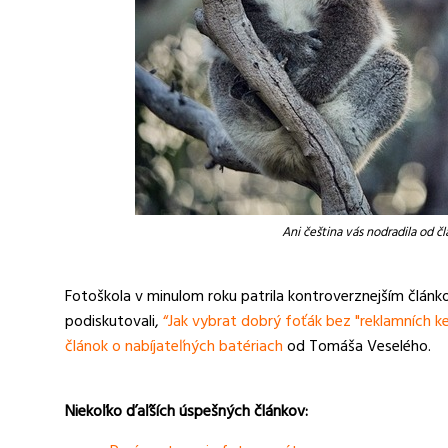
Ani čeština vás nodradila od 
Fotoškola v minulom roku patrila kontroverznejším člán
podiskutovali,
“Jak vybrat dobrý foťák bez "reklamních k
článok o nabíjateľných batériach
od Tomáša Veselého.
Niekoľko ďaľších úspešných článkov: