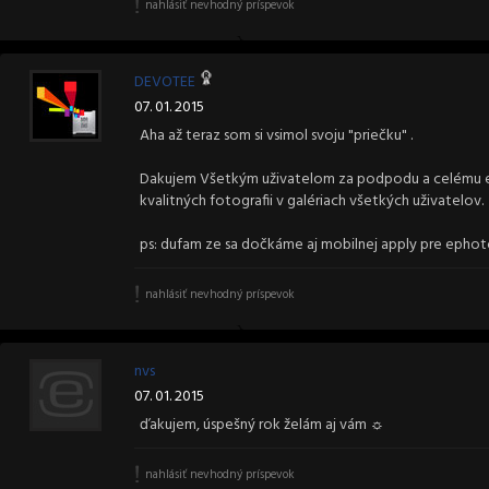
nahlásiť nevhodný príspevok
DEVOTEE
07. 01. 2015
Aha až teraz som si vsimol svoju "priečku" .
Dakujem Všetkým uživatelom za podpodu a celému ep
kvalitných fotografii v galériach všetkých uživatelov.
ps: dufam ze sa dočkáme aj mobilnej apply pre epho
nahlásiť nevhodný príspevok
nvs
07. 01. 2015
ďakujem, úspešný rok želám aj vám ☼
nahlásiť nevhodný príspevok