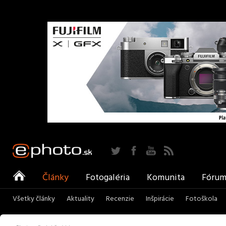
Twitter
Facebook
YouTube
RSS
ePhoto
Články
Fotogaléria
Komunita
Fóru
Všetky články
Aktuality
Recenzie
Inšpirácie
Fotoškola