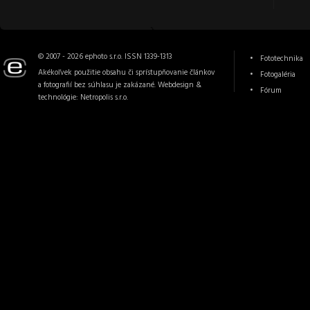
© 2007 - 2026 ephoto s.r.o. ISSN 1339-1313
Fototechnika
Akékoľvek použitie obsahu či sprístupňovanie článkov
Fotogaléria
a fotografií bez súhlasu je zakázané. Webdesign &
Fórum
technológie:
Netropolis s.r.o.