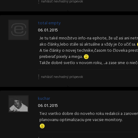
nahlásiť nevhodný príspevok
total empty
06. 01. 2015
Je tu také množstvo info-na ephote, že už asi ani net
ako články,lebo stále sú aktuálne a vždy je čo učiť sa.
A tie články o novej technike,časom to človeka prestan
preberať pixely a mega.
Takže dobré svetlo v novom roku, ...a zase sme o niečo
nahlásiť nevhodný príspevok
kuchar
06. 01. 2015
Tiez vsetko dobre do noveho roku redakcii a zaroven v
planovanu optimalizaciu pre vacsie monitory.