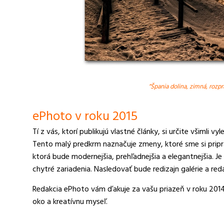
“Špania dolina, zimná, rozp
ePhoto v roku 2015
Tí z vás, ktorí publikujú vlastné články, si určite všimli v
Tento malý predkrm naznačuje zmeny, ktoré sme si pripra
ktorá bude modernejšia, prehľadnejšia a elegantnejšia. Je
chytré zariadenia. Nasledovať bude redizajn galérie a red
Redakcia ePhoto vám ďakuje za vašu priazeň v roku 201
oko a kreatívnu myseľ.