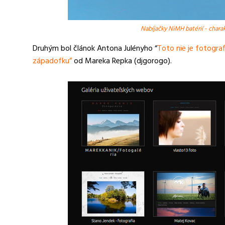
Nabíjačky NiMH batérií - charak
Druhým bol článok Antona Julényho “
Toto nie je fotograf
západofku”
od Mareka Repka (djgorogo).