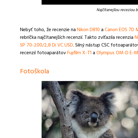
Najčítanejšou receziou b
Nebyť toho, že recenzie na
Nikon D810
a
Canon EOS 7D M
rebríčka najčítanejších recenzií. Takto zvíťazila recenzia
N
SP 70-200/2,8 Di VC USD
. Silný nástup CSC fotoaparáto
recenzií fotoaparátov
Fujifilm X-T1
a
Olympus OM-D E-M
Fotoškola