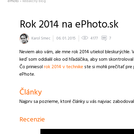
ePhoto
»
Redakčný blog
Rok 2014 na ePhoto.sk
Karol Srnec
06. 01. 2015
4177
7
Neviem ako vám, ale mne rok 2014 utiekol bleskurýchle. V j
keď som oddialil oko od hľadáčika, aby som skontroloval
Čo priniesol
rok 2014 v technike
ste si mohli prečítať pre
ePhote.
Články
Najprv sa pozrieme, ktoré články u vás najviac zabodovali
Recenzie