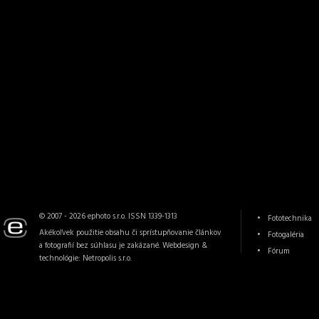
© 2007 - 2026 ephoto s.r.o. ISSN 1339-1313
Fototechnika
Akékoľvek použitie obsahu či sprístupňovanie článkov
Fotogaléria
a fotografií bez súhlasu je zakázané. Webdesign &
Fórum
technológie:
Netropolis s.r.o.