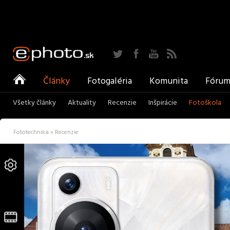
Twitter
Facebook
YouTube
RSS
ePhoto
Články
Fotogaléria
Komunita
Fóru
Všetky články
Aktuality
Recenzie
Inšpirácie
Fotoškola
Fototechnika » Recenzie