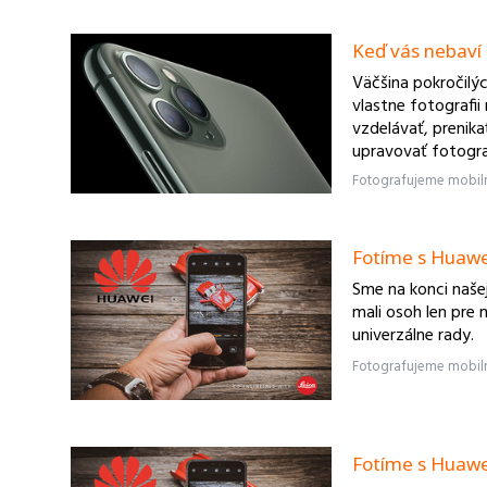
Keď vás nebaví 
Väčšina pokročilýc
vlastne fotografi
vzdelávať, prenika
upravovať fotograf
Fotíme s Huawei 
Sme na konci našej
mali osoh len pre 
univerzálne rady.
Fotíme s Huawei