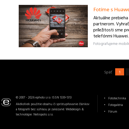
Fotíme s Huawei
Aktuálne prebieha
partnerom. Vyhrať
príležitosti sme pr
telefónmi Huawei.
Späť
1
© 2007 - 2026 ephoto s.r.o. ISSN 1339-1313
Fototechnika
Akékoľvek použitie obsahu či sprístupňovanie článkov
Fotogaléria
a fotografií bez súhlasu je zakázané. Webdesign &
Fórum
technológie:
Netropolis s.r.o.