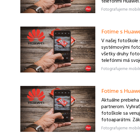
telefónmi Huawei. 
Fotíme s Huawei
V našej fotoškole
systémovými fotoa
všetky druhy fotog
telefónmi má svoje
Fotíme s Huawei 
Aktuálne prebieha
partnerom. Vyhrať
fotoškole sa ven
fotoaparátmi. Zák
fotografických zar
špecifiká.